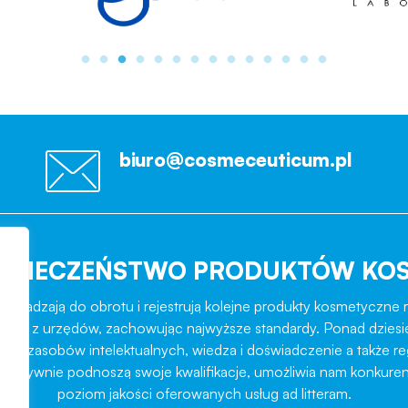
biuro@cosmeceuticum.pl
EZPIECZEŃSTWO PRODUKTÓW KO
rowadzają do obrotu i rejestrują kolejne produkty kosmetyczne r
role z urzędów, zachowując najwyższe standardy. Ponad dziesi
ztat zasobów intelektualnych, wiedza i doświadczenie a także r
ukcesywnie podnoszą swoje kwalifikacje, umożliwia nam konkuren
poziom jakości oferowanych usług ad litteram.