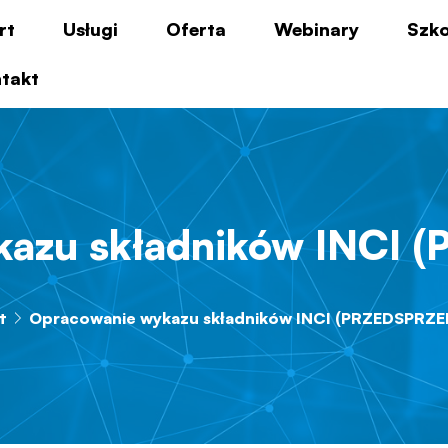
rt
Usługi
Oferta
Webinary
Szko
takt
kazu składników INCI 
t
Opracowanie wykazu składników INCI (PRZEDSPRZE