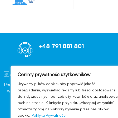
+48 791 881 801
Cenimy prywatność użytkowników
OCENIAMY B
Używamy plików cookie, aby poprawić jakość
Ponad 10 lat doświadczenia
Każdego dnia nasi Klienci wp
przeglądania, wyświetlać reklamy lub treści dostosowane
w branży konsultingowej
pomyślnie przechodzą kont
do indywidualnych potrzeb użytkowników oraz analizować
sektora przemysłu
branży, indywidualny wars
ruch na stronie. Kliknięcie przycisku „Akceptuj wszystkie”
kosmetycznego
ekspertów, dzięki którym s
oznacza zgodę na wykorzystywanie przez nas plików
cookie.
Polityka Prywatności