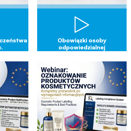
eczeństwa
Obowiązki osoby
.
odpowiedzialnej