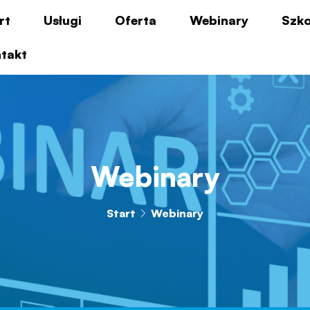
rt
Usługi
Oferta
Webinary
Szko
takt
Webinary
Start
Webinary