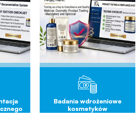
ntacja
Badania wdrożeniowe
ycznego
kosmetyków