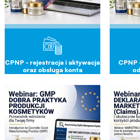
CPNP - rejestracja i aktywacja
CPNP -
oraz obsługa konta
od