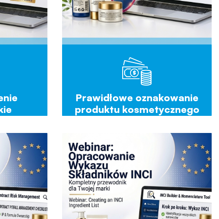
enie
Prawidłowe oznakowanie
kie
produktu kosmetycznego