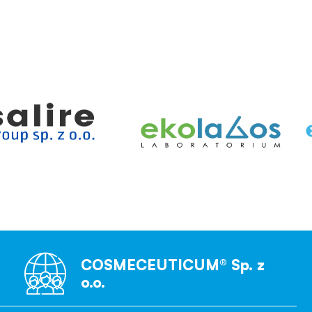
COSMECEUTICUM® Sp. z
o.o.