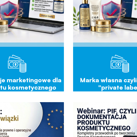
je marketingowe dla
Marka własna czyli
tu kosmetycznego
"private labe