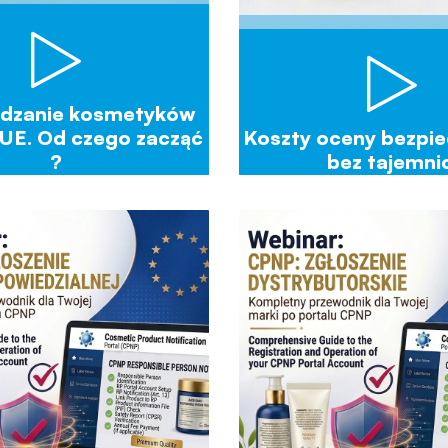
dzanie kosmetyków
 UE. Od czego zacząć
Koszty oceny bezpi
?
bez tajemnic