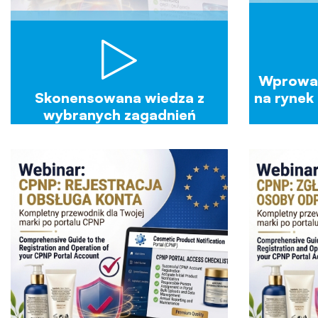
Wprowa
Skonensowana wiedza z
na rynek
wybranych zagadnień