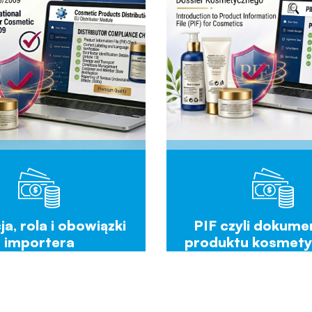
ja, rola i obowiązki
PIF czyli dokume
importera
produktu kosmet