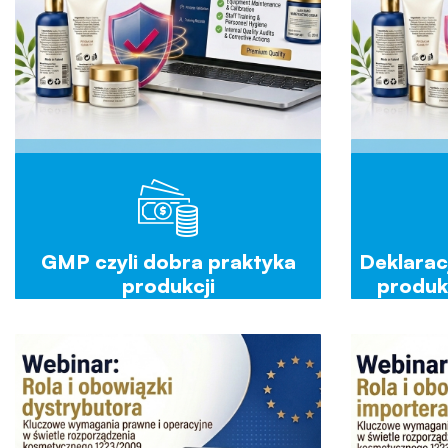
GMP czyli dobra praktyka
Deklarac
produkcji
produk