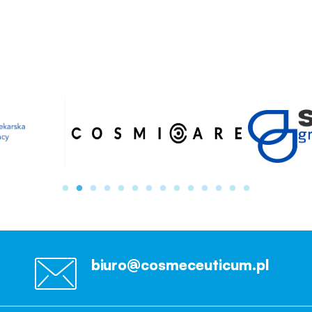
biuro@cosmeceuticum.pl