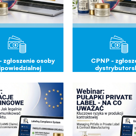
 zgłoszenie osoby
CPNP - zgłosz
powiedzialnej
dystrybutors