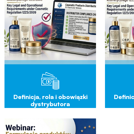
Definicja, rola i obowiązki
Definic
dystrybutora