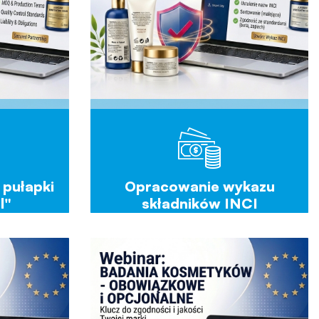
 pułapki
Opracowanie wykazu
l"
składników INCI