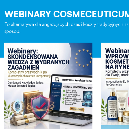
WEBINARY COSMECEUTICUM® 
To alternatywa dla angażujących czas i koszty tradycyjnych
sposób.