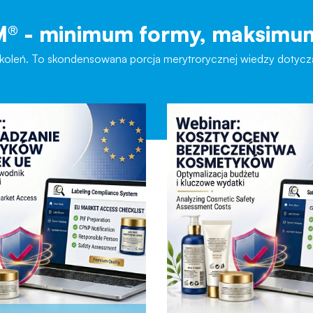
- minimum formy, maksimum
 szkoleń. To skondensowana porcja merytrorycznej wiedzy doty