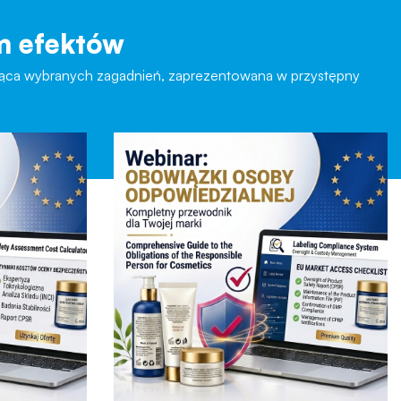
 efektów
cząca wybranych zagadnień, zaprezentowana w przystępny