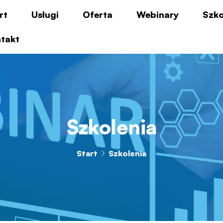
rt
Usługi
Oferta
Webinary
Szko
takt
Szkolenia
Start
Szkolenia