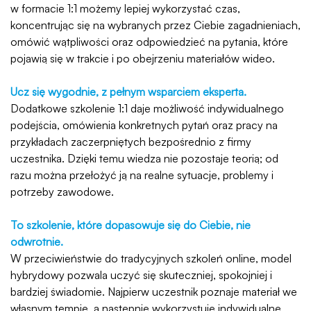
w formacie 1:1 możemy lepiej wykorzystać czas,
koncentrując się na wybranych przez Ciebie zagadnieniach,
omówić wątpliwości oraz odpowiedzieć na pytania, które
pojawią się w trakcie i po obejrzeniu materiałów wideo.
Ucz się wygodnie, z pełnym wsparciem eksperta.
Dodatkowe szkolenie 1:1 daje możliwość indywidualnego
podejścia, omówienia konkretnych pytań oraz pracy na
przykładach zaczerpniętych bezpośrednio z firmy
uczestnika. Dzięki temu wiedza nie pozostaje teorią; od
razu można przełożyć ją na realne sytuacje, problemy i
potrzeby zawodowe.
To szkolenie, które dopasowuje się do Ciebie, nie
odwrotnie.
W przeciwieństwie do tradycyjnych szkoleń online, model
hybrydowy pozwala uczyć się skuteczniej, spokojniej i
bardziej świadomie. Najpierw uczestnik poznaje materiał we
własnym tempie, a następnie wykorzystuje indywidualne