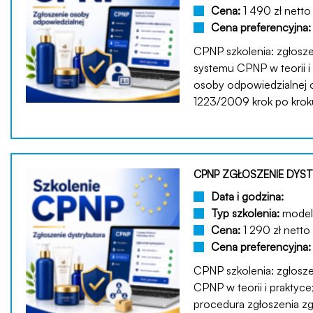
Cena:
1 490 zł netto
Cena preferencyjna
CPNP szkolenia: zgłosz
systemu CPNP w teorii i 
osoby odpowiedzialnej 
1223/2009 krok po krok
CPNP ZGŁOSZENIE DYST
Data i godzina:
Typ szkolenia:
model 
Cena:
1 290 zł netto
Cena preferencyjna
CPNP szkolenia: zgłosz
CPNP w teorii i praktyc
procedura zgłoszenia z