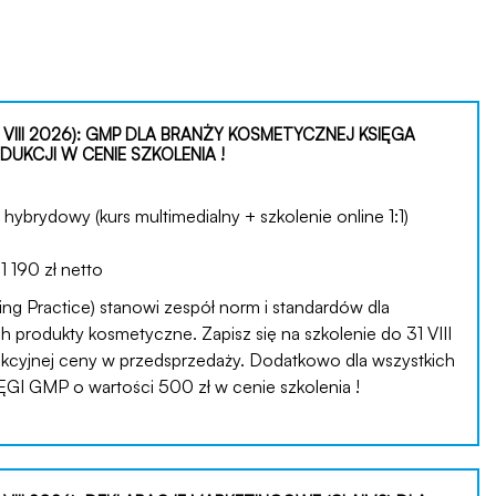
 VIII 2026): GMP DLA BRANŻY KOSMETYCZNEJ KSIĘGA
UKCJI W CENIE SZKOLENIA !
hybrydowy (kurs multimedialny + szkolenie online 1:1)
:
1 190 zł netto
g Practice) stanowi zespół norm i standardów dla
 produkty kosmetyczne. Zapisz się na szkolenie do 31 VIII
trakcyjnej ceny w przedsprzedaży. Dodatkowo dla wszystkich
I GMP o wartości 500 zł w cenie szkolenia !