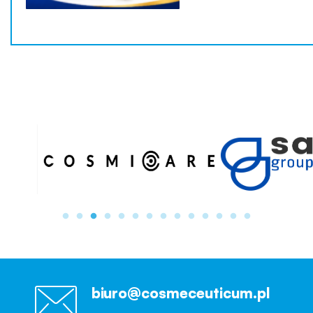
biuro@cosmeceuticum.pl