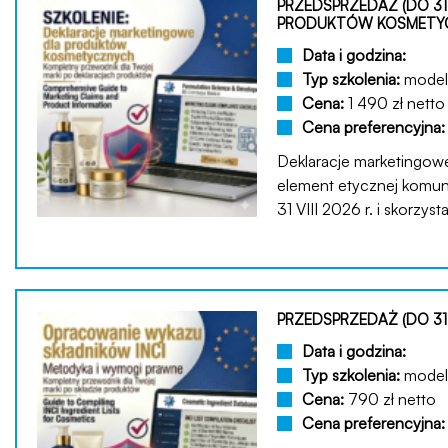
PRZEDSPRZEDAŻ (DO 31 
PRODUKTÓW KOSMETY
Data i godzina:
Typ szkolenia:
model 
Cena:
1 490 zł netto
Cena preferencyjna
Deklaracje marketingowe 
element etycznej komuni
31 VIII 2026 r. i skorzys
PRZEDSPRZEDAŻ (DO 31
Data i godzina:
Typ szkolenia:
model 
Cena:
790 zł netto
Cena preferencyjna