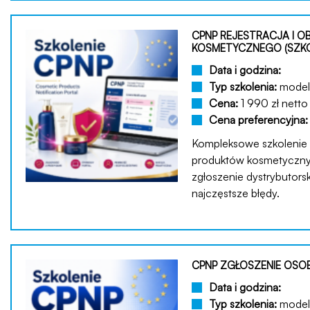
CPNP REJESTRACJA I 
KOSMETYCZNEGO (SZKO
Data i godzina:
Typ szkolenia:
model 
Cena:
1 990 zł netto
Cena preferencyjna
Kompleksowe szkolenie z 
produktów kosmetyczny
zgłoszenie dystrybutorski
najczęstsze błędy.
CPNP ZGŁOSZENIE OSO
Data i godzina:
Typ szkolenia:
model 