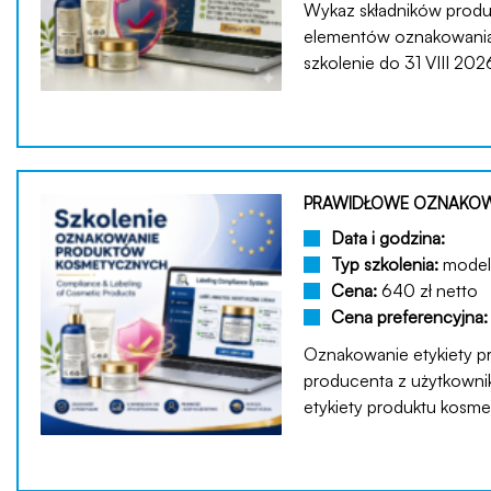
Wykaz składników produ
elementów oznakowania 
szkolenie do 31 VIII 2026
PRAWIDŁOWE OZNAKOW
Data i godzina:
Typ szkolenia:
model 
Cena:
640 zł netto
Cena preferencyjna
Oznakowanie etykiety p
producenta z użytkowni
etykiety produktu kosm