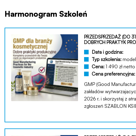
Harmonogram Szkoleń
PRZEDSPRZEDAŻ (DO 31
DOBRYCH PRAKTYK PROD
Data i godzina:
Typ szkolenia:
model 
Cena:
1 490 zł netto
Cena preferencyjna
GMP (Good Manufacturin
zakładów wytwarzających
2026 r. i skorzystaj z a
zgłoszeń SZABLON KSIĘG