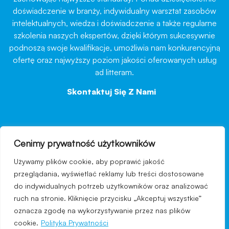
doświadczenie w branży, indywidualny warsztat zasobów
intelektualnych, wiedza i doświadczenie a także regularne
szkolenia naszych ekspertów, dzięki którym sukcesywnie
podnoszą swoje kwalifikacje, umożliwia nam konkurencyjną
ofertę oraz najwyższy poziom jakości oferowanych usług
ad litteram.
Skontaktuj Się Z Nami
→
Cenimy prywatność użytkowników
nawigacja
Używamy plików cookie, aby poprawić jakość
Regulamin strony
przeglądania, wyświetlać reklamy lub treści dostosowane
do indywidualnych potrzeb użytkowników oraz analizować
Polityka prywatności
ruch na stronie. Kliknięcie przycisku „Akceptuj wszystkie”
Kontakt
oznacza zgodę na wykorzystywanie przez nas plików
cookie.
Polityka Prywatności