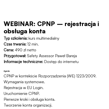
Start
CPNP: rejestracja i aktywacja oraz obsługa
konta
WEBINAR: CPNP – rejestracja i
obsługa konta
Typ szkolenia:
kurs multimedialny
Czas trwania:
12 min.
Cena:
490 zł netto
Przygotował:
Safety Assessor Paweł Bareja
Informacje techniczne:
Dostęp do internetu
Agenda
CPNP w kontekście Rozporządzenia (WE) 1223/2009.
Wymagania systemowe.
Rejestracja w EU Login.
Uruchomienie CPNP.
Pierwsze kroki i obsługa konta.
Tworzenie konta organizacji.