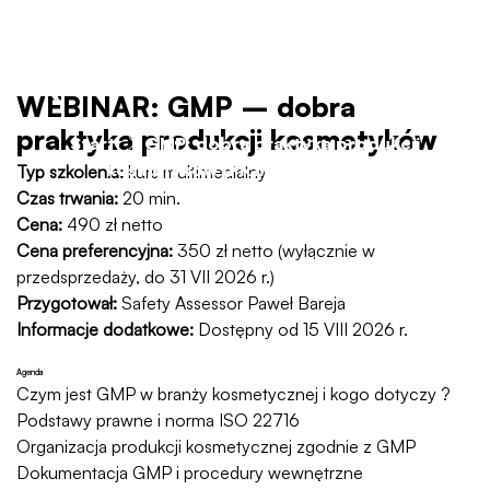
(PRZEDSPRZEDAŻ)
WEBINAR: GMP – dobra
praktyka produkcji kosmetyków
Start
GMP: dobra praktyka produkcji
kosmetyków (PRZEDSPRZEDAŻ)
Typ szkolenia:
kurs multimedialny
Czas trwania:
20 min.
Cena:
490 zł netto
Cena preferencyjna:
350 zł netto (wyłącznie w
przedsprzedaży, do 31 VII 2026 r.)
Przygotował:
Safety Assessor Paweł Bareja
Informacje dodatkowe:
Dostępny od 15 VIII 2026 r.
Agenda
Czym jest GMP w branży kosmetycznej i kogo dotyczy ?
Podstawy prawne i norma ISO 22716
Organizacja produkcji kosmetycznej zgodnie z GMP
Dokumentacja GMP i procedury wewnętrzne