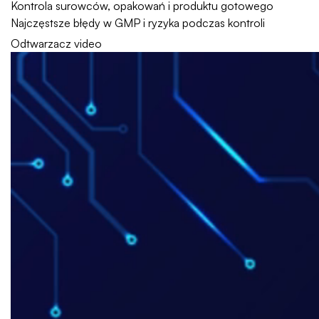
Kontrola surowców, opakowań i produktu gotowego
Najczęstsze błędy w GMP i ryzyka podczas kontroli
Odtwarzacz video