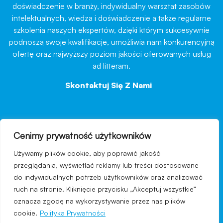
doświadczenie w branży, indywidualny warsztat zasobów
intelektualnych, wiedza i doświadczenie a także regularne
szkolenia naszych ekspertów, dzięki którym sukcesywnie
podnoszą swoje kwalifikacje, umożliwia nam konkurencyjną
ofertę oraz najwyższy poziom jakości oferowanych usług
ad litteram.
Skontaktuj Się Z Nami
→
Cenimy prywatność użytkowników
nawigacja
Używamy plików cookie, aby poprawić jakość
Regulamin strony
przeglądania, wyświetlać reklamy lub treści dostosowane
do indywidualnych potrzeb użytkowników oraz analizować
Polityka prywatności
ruch na stronie. Kliknięcie przycisku „Akceptuj wszystkie”
Kontakt
oznacza zgodę na wykorzystywanie przez nas plików
cookie.
Polityka Prywatności