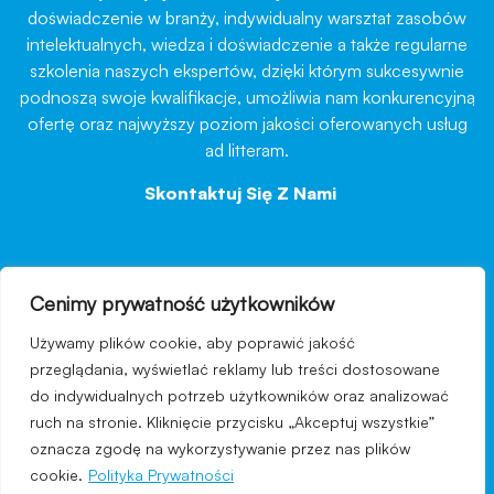
doświadczenie w branży, indywidualny warsztat zasobów
intelektualnych, wiedza i doświadczenie a także regularne
szkolenia naszych ekspertów, dzięki którym sukcesywnie
podnoszą swoje kwalifikacje, umożliwia nam konkurencyjną
ofertę oraz najwyższy poziom jakości oferowanych usług
ad litteram.
Skontaktuj Się Z Nami
→
Cenimy prywatność użytkowników
nawigacja
Używamy plików cookie, aby poprawić jakość
Regulamin strony
przeglądania, wyświetlać reklamy lub treści dostosowane
do indywidualnych potrzeb użytkowników oraz analizować
Polityka prywatności
ruch na stronie. Kliknięcie przycisku „Akceptuj wszystkie”
Kontakt
oznacza zgodę na wykorzystywanie przez nas plików
cookie.
Polityka Prywatności