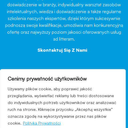
doświadczenie w branży, indywidualny warsztat zasobów
intelektualnych, wiedza i doświadczenie a także regularne
szkolenia naszych ekspertów, dzięki którym sukcesywnie
podnoszą swoje kwalifikacje, umożliwia nam konkurencyjną
ofertę oraz najwyższy poziom jakości oferowanych usług
ad litteram.
Skontaktuj Się Z Nami
→
Cenimy prywatność użytkowników
nawigacja
Używamy plików cookie, aby poprawić jakość
Regulamin strony
przeglądania, wyświetlać reklamy lub treści dostosowane
do indywidualnych potrzeb użytkowników oraz analizować
Polityka prywatności
ruch na stronie. Kliknięcie przycisku „Akceptuj wszystkie”
Kontakt
oznacza zgodę na wykorzystywanie przez nas plików
cookie.
Polityka Prywatności