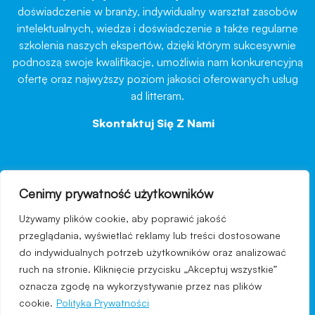
doświadczenie w branży, indywidualny warsztat zasobów
intelektualnych, wiedza i doświadczenie a także regularne
szkolenia naszych ekspertów, dzięki którym sukcesywnie
podnoszą swoje kwalifikacje, umożliwia nam konkurencyjną
ofertę oraz najwyższy poziom jakości oferowanych usług
ad litteram.
Skontaktuj Się Z Nami
→
Cenimy prywatność użytkowników
nawigacja
Używamy plików cookie, aby poprawić jakość
Regulamin strony
przeglądania, wyświetlać reklamy lub treści dostosowane
do indywidualnych potrzeb użytkowników oraz analizować
Polityka prywatności
ruch na stronie. Kliknięcie przycisku „Akceptuj wszystkie”
Kontakt
oznacza zgodę na wykorzystywanie przez nas plików
cookie.
Polityka Prywatności