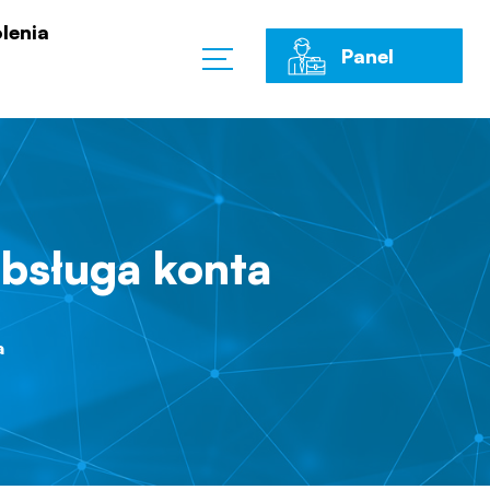
lenia
Panel
Klienta
obsługa konta
a