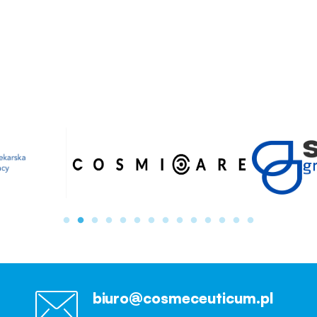
biuro@cosmeceuticum.pl