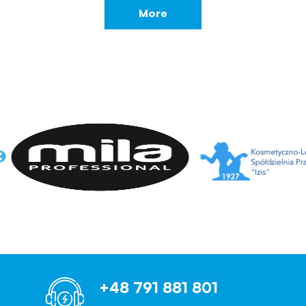
More
+48 791 881 801