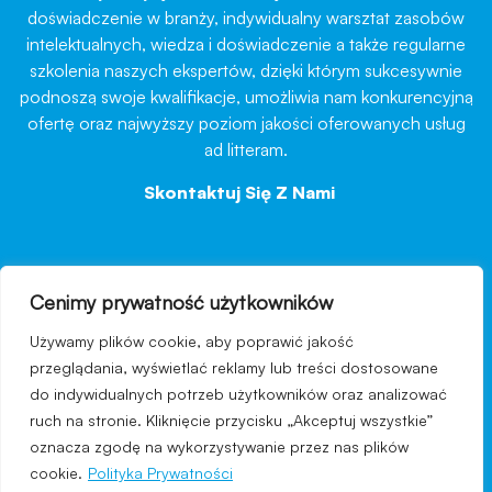
doświadczenie w branży, indywidualny warsztat zasobów
intelektualnych, wiedza i doświadczenie a także regularne
szkolenia naszych ekspertów, dzięki którym sukcesywnie
podnoszą swoje kwalifikacje, umożliwia nam konkurencyjną
ofertę oraz najwyższy poziom jakości oferowanych usług
ad litteram.
Skontaktuj Się Z Nami
→
Cenimy prywatność użytkowników
nawigacja
Używamy plików cookie, aby poprawić jakość
Regulamin strony
przeglądania, wyświetlać reklamy lub treści dostosowane
do indywidualnych potrzeb użytkowników oraz analizować
Polityka prywatności
ruch na stronie. Kliknięcie przycisku „Akceptuj wszystkie”
Kontakt
oznacza zgodę na wykorzystywanie przez nas plików
cookie.
Polityka Prywatności