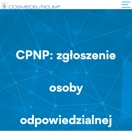
CPNP: zgłoszenie
osoby
odpowiedzialnej