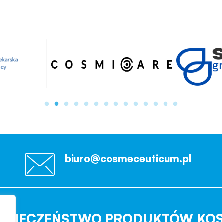
biuro@cosmeceuticum.pl
EZPIECZEŃSTWO PRODUKTÓW KO