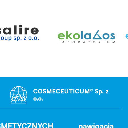
COSMECEUTICUM® Sp. z
o.o.
SMETYCZNYCH
nawigacja