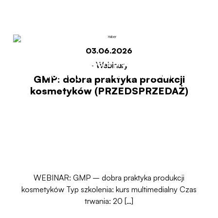
(PRZEDSPRZEDAŻ)
03.06.2026
Start
GMP: dobra praktyka produkcji
-
Webinary
kosmetyków (PRZEDSPRZEDAŻ)
GMP: dobra praktyka produkcji
kosmetyków (PRZEDSPRZEDAŻ)
WEBINAR: GMP – dobra praktyka produkcji
kosmetyków Typ szkolenia: kurs multimedialny Czas
trwania: 20 […]