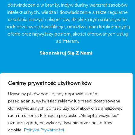
doświadczenie w branży, indywidualny warsztat zasobów
intelektualnych, wiedza i doświadczenie a także regularne
szkolenia naszych ekspertów, dzięki którym sukcesywnie
podnoszą swoje kwalifikacje, umożliwia nam konkurencyjną
ofertę oraz najwyższy poziom jakości oferowanych usług
ad litteram.
Skontaktuj Się Z Nami
→
Cenimy prywatność użytkowników
nawigacja
Używamy plików cookie, aby poprawić jakość
Regulamin strony
przeglądania, wyświetlać reklamy lub treści dostosowane
do indywidualnych potrzeb użytkowników oraz analizować
Polityka prywatności
ruch na stronie. Kliknięcie przycisku „Akceptuj wszystkie”
Kontakt
oznacza zgodę na wykorzystywanie przez nas plików
cookie.
Polityka Prywatności