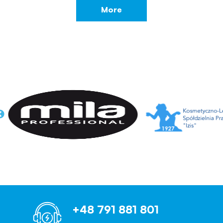
More
+48 791 881 801