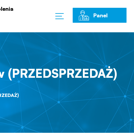
lenia
Panel
Klienta
ów (PRZEDSPRZEDAŻ)
RZEDAŻ)