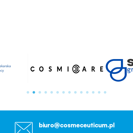
biuro@cosmeceuticum.pl