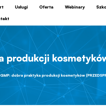
rt
Usługi
Oferta
Webinary
Szko
takt
ka produkcji kosmetyk
GMP: dobra praktyka produkcji kosmetyków (PRZEDSP