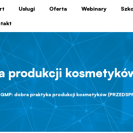
rt
Usługi
Oferta
Webinary
Szko
takt
ka produkcji kosmetyk
GMP: dobra praktyka produkcji kosmetyków (PRZEDSP