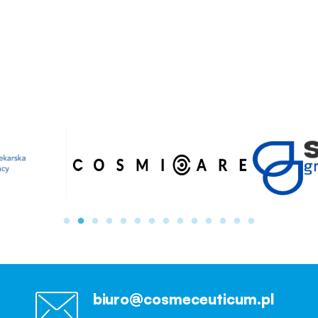
biuro@cosmeceuticum.pl