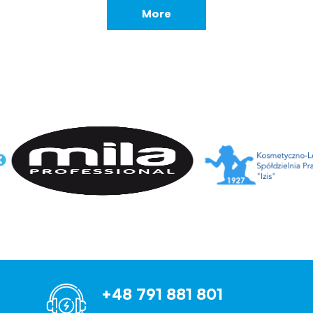
More
+48 791 881 801