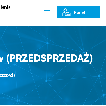
lenia
Panel
Klienta
ów (PRZEDSPRZEDAŻ)
RZEDAŻ)