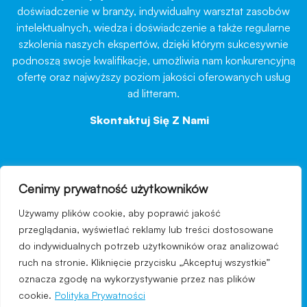
doświadczenie w branży, indywidualny warsztat zasobów
intelektualnych, wiedza i doświadczenie a także regularne
szkolenia naszych ekspertów, dzięki którym sukcesywnie
podnoszą swoje kwalifikacje, umożliwia nam konkurencyjną
ofertę oraz najwyższy poziom jakości oferowanych usług
ad litteram.
Skontaktuj Się Z Nami
→
Cenimy prywatność użytkowników
nawigacja
Używamy plików cookie, aby poprawić jakość
Regulamin strony
przeglądania, wyświetlać reklamy lub treści dostosowane
do indywidualnych potrzeb użytkowników oraz analizować
Polityka prywatności
ruch na stronie. Kliknięcie przycisku „Akceptuj wszystkie”
Kontakt
oznacza zgodę na wykorzystywanie przez nas plików
cookie.
Polityka Prywatności