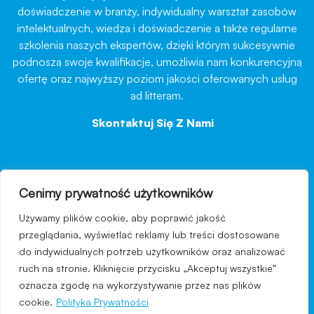
doświadczenie w branży, indywidualny warsztat zasobów
intelektualnych, wiedza i doświadczenie a także regularne
szkolenia naszych ekspertów, dzięki którym sukcesywnie
podnoszą swoje kwalifikacje, umożliwia nam konkurencyjną
ofertę oraz najwyższy poziom jakości oferowanych usług
ad litteram.
Skontaktuj Się Z Nami
→
Cenimy prywatność użytkowników
nawigacja
Używamy plików cookie, aby poprawić jakość
Regulamin strony
przeglądania, wyświetlać reklamy lub treści dostosowane
do indywidualnych potrzeb użytkowników oraz analizować
Polityka prywatności
ruch na stronie. Kliknięcie przycisku „Akceptuj wszystkie”
Kontakt
oznacza zgodę na wykorzystywanie przez nas plików
cookie.
Polityka Prywatności