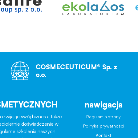
COSMECEUTICUM® Sp. z
o.o.
SMETYCZNYCH
nawigacja
ozwijając swój biznes a także
Regulamin strony
ęcioletnie doświadczenie w
Polityka prywatności
egularne szkolenia naszych
Kontakt