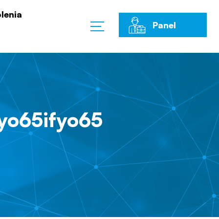
lenia
Panel
Klienta
yo65ifyo65