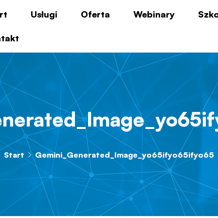
rt
Usługi
Oferta
Webinary
Szko
takt
nerated_Image_yo65if
Start
Gemini_Generated_Image_yo65ifyo65ifyo65