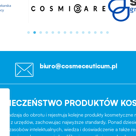
biuro@cosmeceuticum.pl
EZPIECZEŃSTWO PRODUKTÓW KO
rowadzają do obrotu i rejestrują kolejne produkty kosmetyczne r
role z urzędów, zachowując najwyższe standardy. Ponad dziesi
ztat zasobów intelektualnych, wiedza i doświadczenie a także r