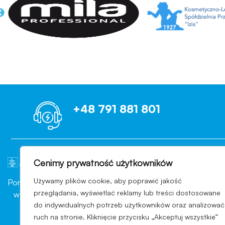
+48 791 881 801
Cenimy prywatność użytkowników
OCENIAMY B
Używamy plików cookie, aby poprawić jakość
Ponad 10 lat doświadczenia
Każdego dnia nasi Klienci wp
przeglądania, wyświetlać reklamy lub treści dostosowane
w branży konsultingowej
pomyślnie przechodzą kont
do indywidualnych potrzeb użytkowników oraz analizować
sektora przemysłu
branży, indywidualny wars
ruch na stronie. Kliknięcie przycisku „Akceptuj wszystkie”
kosmetycznego