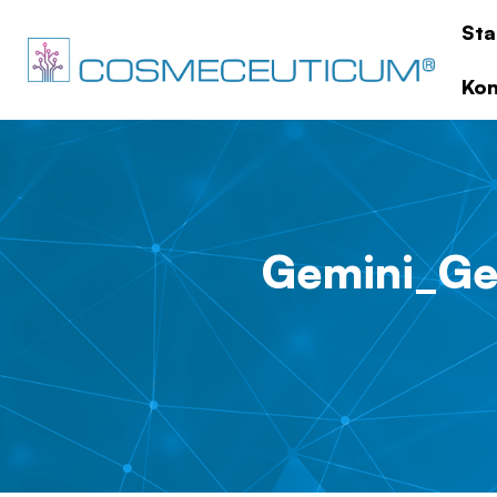
Sta
Kon
Gemini_Ge