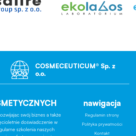
COSMECEUTICUM® Sp. z
o.o.
SMETYCZNYCH
nawigacja
ozwijając swój biznes a także
Regulamin strony
ęcioletnie doświadczenie w
Polityka prywatności
egularne szkolenia naszych
Kontakt