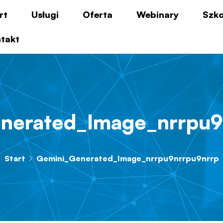
rt
Usługi
Oferta
Webinary
Szko
takt
nerated_Image_nrrpu9
Start
Gemini_Generated_Image_nrrpu9nrrpu9nrrp