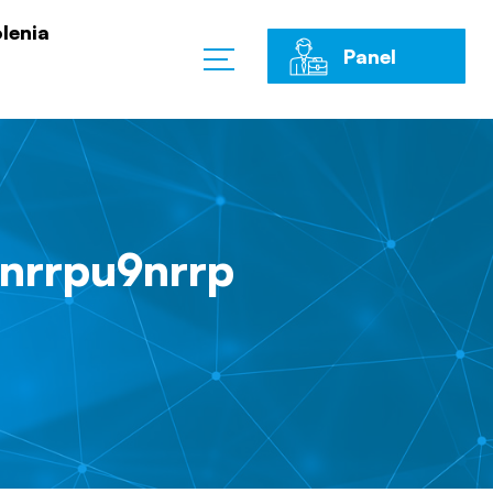
lenia
Panel
Klienta
nrrpu9nrrp