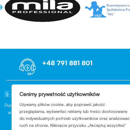
+48 791 881 801
Cenimy prywatność użytkowników
OCENIAMY B
Używamy plików cookie, aby poprawić jakość
Ponad 10 lat doświadczenia
Każdego dnia nasi Klienci wp
przeglądania, wyświetlać reklamy lub treści dostosowane
w branży konsultingowej
pomyślnie przechodzą kont
do indywidualnych potrzeb użytkowników oraz analizować
sektora przemysłu
branży, indywidualny wars
ruch na stronie. Kliknięcie przycisku „Akceptuj wszystkie”
kosmetycznego