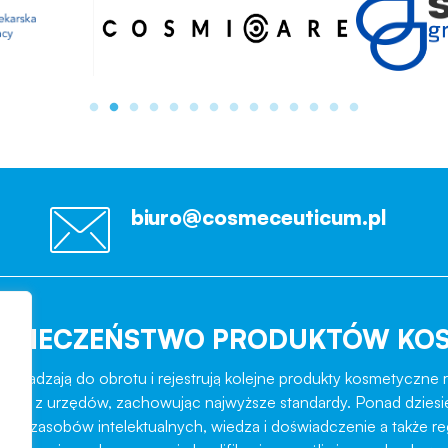
biuro@cosmeceuticum.pl
EZPIECZEŃSTWO PRODUKTÓW KO
rowadzają do obrotu i rejestrują kolejne produkty kosmetyczne r
role z urzędów, zachowując najwyższe standardy. Ponad dziesi
ztat zasobów intelektualnych, wiedza i doświadczenie a także r