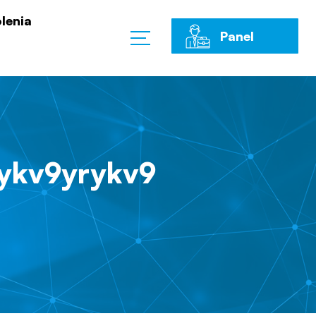
lenia
Panel
Klienta
ykv9yrykv9