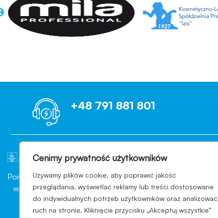
+48 791 881 801
Cenimy prywatność użytkowników
OCENIAMY B
Używamy plików cookie, aby poprawić jakość
Ponad 10 lat doświadczenia
Każdego dnia nasi Klienci wp
przeglądania, wyświetlać reklamy lub treści dostosowane
w branży konsultingowej
pomyślnie przechodzą kont
do indywidualnych potrzeb użytkowników oraz analizować
sektora przemysłu
branży, indywidualny wars
ruch na stronie. Kliknięcie przycisku „Akceptuj wszystkie”
kosmetycznego