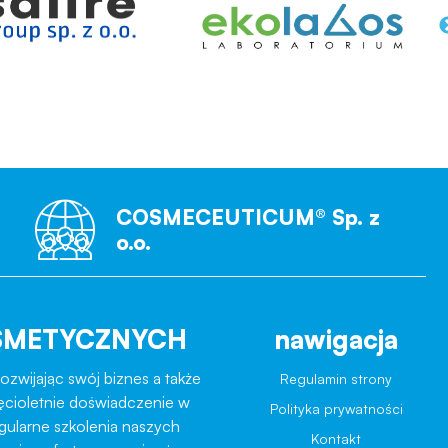
COSMECEUTICUM® Sp. z
o.o.
SMETYCZNYCH
nawigacja
ozwijając swój biznes a także
Regulamin strony
ęcioletnie doświadczenie w
Polityka prywatności
egularne szkolenia naszych
Kontakt