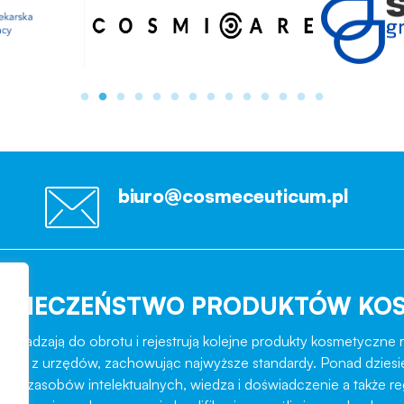
biuro@cosmeceuticum.pl
EZPIECZEŃSTWO PRODUKTÓW KO
rowadzają do obrotu i rejestrują kolejne produkty kosmetyczne r
role z urzędów, zachowując najwyższe standardy. Ponad dziesi
ztat zasobów intelektualnych, wiedza i doświadczenie a także r