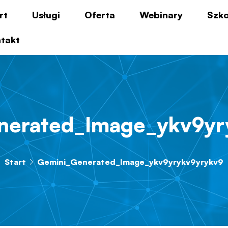
rt
Usługi
Oferta
Webinary
Szko
takt
nerated_Image_ykv9yr
Start
Gemini_Generated_Image_ykv9yrykv9yrykv9