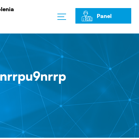
lenia
Panel
Klienta
nrrpu9nrrp