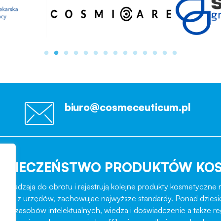
biuro@cosmeceuticum.pl
EZPIECZEŃSTWO PRODUKTÓW KO
rowadzają do obrotu i rejestrują kolejne produkty kosmetyczne r
role z urzędów, zachowując najwyższe standardy. Ponad dziesi
ztat zasobów intelektualnych, wiedza i doświadczenie a także r