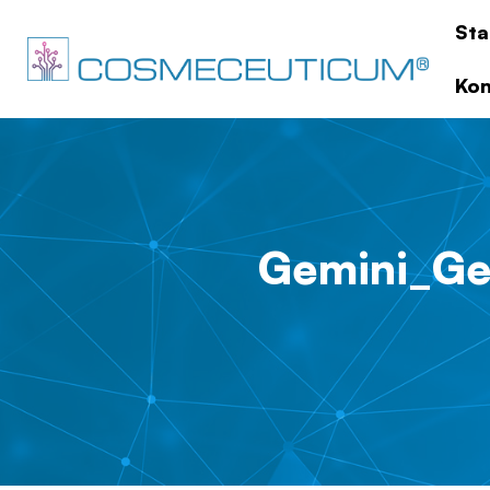
Sta
Kon
Gemini_Ge