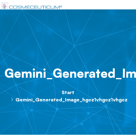
Gemini_Generated_Im
Start
Gemini_Generated_Image_hgcz1vhgcz1vhgcz