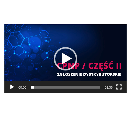
Start
ZAJAWKA – CPNP – ZGŁOSZENIE
DYSTRYBUTORSKIE
Odtwarzacz
video
00:00
01:35