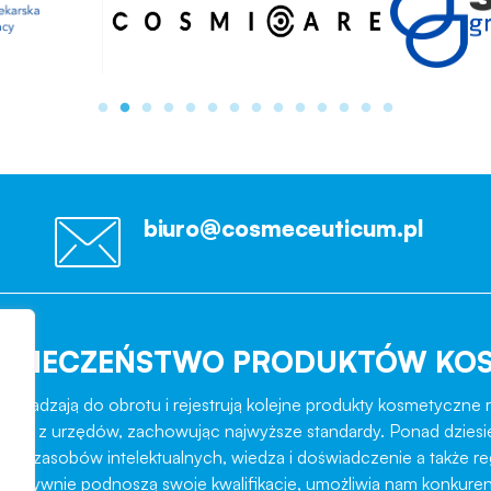
biuro@cosmeceuticum.pl
EZPIECZEŃSTWO PRODUKTÓW KO
rowadzają do obrotu i rejestrują kolejne produkty kosmetyczne r
role z urzędów, zachowując najwyższe standardy. Ponad dziesi
ztat zasobów intelektualnych, wiedza i doświadczenie a także r
ukcesywnie podnoszą swoje kwalifikacje, umożliwia nam konkuren