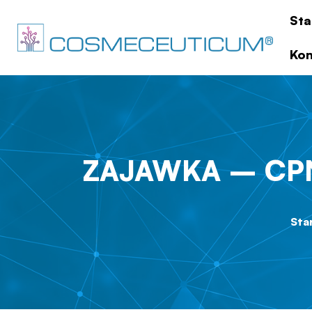
Sta
Kon
ZAJAWKA – CPN
Sta