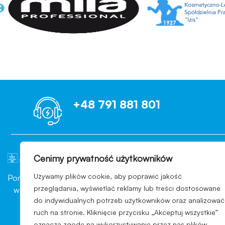
+48 791 881 801
Cenimy prywatność użytkowników
OCENIAMY B
Używamy plików cookie, aby poprawić jakość
Ponad 10 lat doświadczenia
Każdego dnia nasi Klienci wp
przeglądania, wyświetlać reklamy lub treści dostosowane
w branży konsultingowej
pomyślnie przechodzą kont
do indywidualnych potrzeb użytkowników oraz analizować
sektora przemysłu
branży, indywidualny wars
ruch na stronie. Kliknięcie przycisku „Akceptuj wszystkie”
kosmetycznego
ekspertów, dzięki którym s
oznacza zgodę na wykorzystywanie przez nas plików