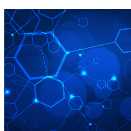
Odtwarzacz
video