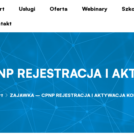
rt
Usługi
Oferta
Webinary
Szko
takt
P REJESTRACJA I A
rt
ZAJAWKA – CPNP REJESTRACJA I AKTYWACJA K