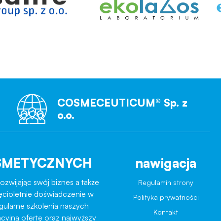
COSMECEUTICUM® Sp. z
o.o.
SMETYCZNYCH
nawigacja
ozwijając swój biznes a także
Regulamin strony
ęcioletnie doświadczenie w
Polityka prywatności
egularne szkolenia naszych
Kontakt
cyjną ofertę oraz najwyższy