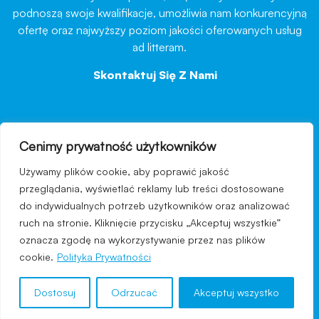
podnoszą swoje kwalifikacje, umożliwia nam konkurencyjną
ofertę oraz najwyższy poziom jakości oferowanych usług
ad litteram.
Skontaktuj Się Z Nami
→
Cenimy prywatność użytkowników
nawigacja
Używamy plików cookie, aby poprawić jakość
Regulamin strony
przeglądania, wyświetlać reklamy lub treści dostosowane
do indywidualnych potrzeb użytkowników oraz analizować
Polityka prywatności
ruch na stronie. Kliknięcie przycisku „Akceptuj wszystkie”
Kontakt
oznacza zgodę na wykorzystywanie przez nas plików
cookie.
Polityka Prywatności
Dostosuj
Odrzucać
Akceptuj wszystko
© 2024 COSMECEUTICUM® - All Rights Reserved.