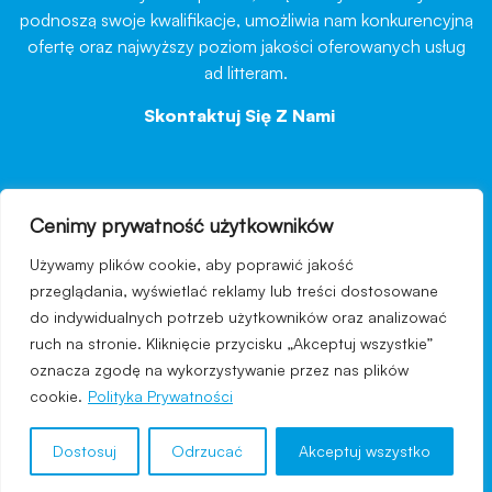
podnoszą swoje kwalifikacje, umożliwia nam konkurencyjną
ofertę oraz najwyższy poziom jakości oferowanych usług
ad litteram.
Skontaktuj Się Z Nami
→
Cenimy prywatność użytkowników
nawigacja
Używamy plików cookie, aby poprawić jakość
Regulamin strony
przeglądania, wyświetlać reklamy lub treści dostosowane
do indywidualnych potrzeb użytkowników oraz analizować
Polityka prywatności
ruch na stronie. Kliknięcie przycisku „Akceptuj wszystkie”
Kontakt
oznacza zgodę na wykorzystywanie przez nas plików
cookie.
Polityka Prywatności
Dostosuj
Odrzucać
Akceptuj wszystko
© 2024 COSMECEUTICUM® - All Rights Reserved.