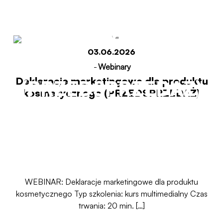
kosmetycznego
03.06.2026
-
Webinary
Deklaracje marketingowe dla produktu
(PRZEDSPRZEDAŻ)
kosmetycznego (PRZEDSPRZEDAŻ)
Start
Deklaracje marketingowe dla produktu
kosmetycznego (PRZEDSPRZEDAŻ)
WEBINAR: Deklaracje marketingowe dla produktu
kosmetycznego Typ szkolenia: kurs multimedialny Czas
trwania: 20 min. […]