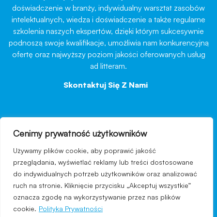
doświadczenie w branży, indywidualny warsztat zasobów
intelektualnych, wiedza i doświadczenie a także regularne
szkolenia naszych ekspertów, dzięki którym sukcesywnie
podnoszą swoje kwalifikacje, umożliwia nam konkurencyjną
ofertę oraz najwyższy poziom jakości oferowanych usług
ad litteram.
Skontaktuj Się Z Nami
→
Cenimy prywatność użytkowników
nawigacja
Używamy plików cookie, aby poprawić jakość
Regulamin strony
przeglądania, wyświetlać reklamy lub treści dostosowane
do indywidualnych potrzeb użytkowników oraz analizować
Polityka prywatności
ruch na stronie. Kliknięcie przycisku „Akceptuj wszystkie”
Kontakt
oznacza zgodę na wykorzystywanie przez nas plików
cookie.
Polityka Prywatności