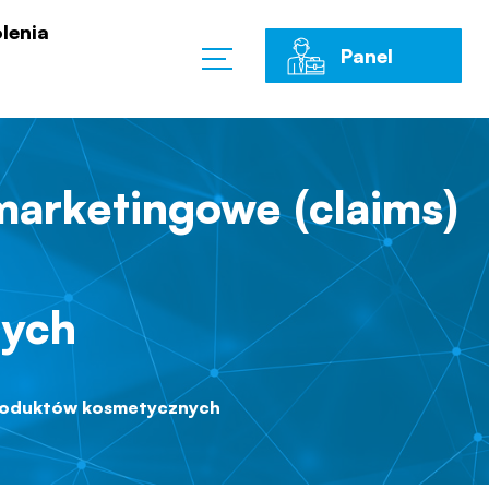
lenia
Panel
Klienta
 marketingowe (claims)
nych
 produktów kosmetycznych