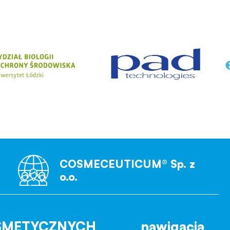
COSMECEUTICUM® Sp. z
o.o.
SMETYCZNYCH
nawigacja