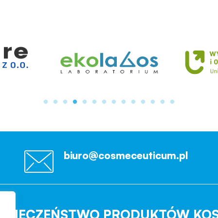
biuro@cosmeceuticum.pl
EZPIECZEŃSTWO PRODUKTÓW KO