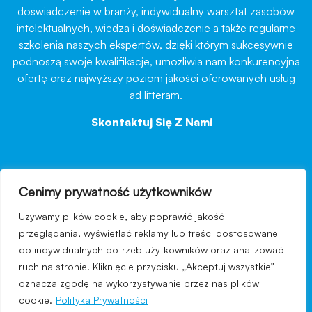
doświadczenie w branży, indywidualny warsztat zasobów
intelektualnych, wiedza i doświadczenie a także regularne
szkolenia naszych ekspertów, dzięki którym sukcesywnie
podnoszą swoje kwalifikacje, umożliwia nam konkurencyjną
ofertę oraz najwyższy poziom jakości oferowanych usług
ad litteram.
Skontaktuj Się Z Nami
→
Cenimy prywatność użytkowników
nawigacja
Używamy plików cookie, aby poprawić jakość
Regulamin strony
przeglądania, wyświetlać reklamy lub treści dostosowane
do indywidualnych potrzeb użytkowników oraz analizować
Polityka prywatności
ruch na stronie. Kliknięcie przycisku „Akceptuj wszystkie”
Kontakt
oznacza zgodę na wykorzystywanie przez nas plików
cookie.
Polityka Prywatności