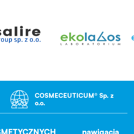
COSMECEUTICUM® Sp. z
o.o.
SMETYCZNYCH
nawigacja