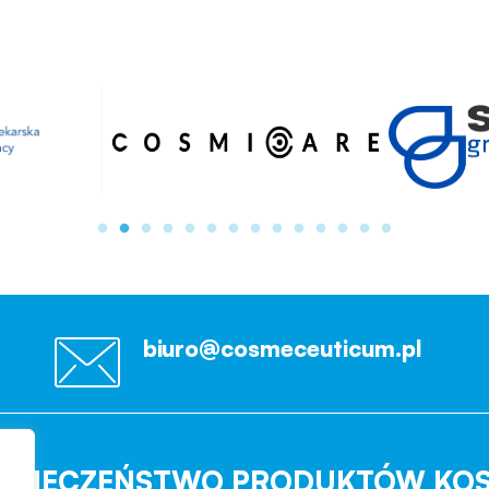
biuro@cosmeceuticum.pl
EZPIECZEŃSTWO PRODUKTÓW KO