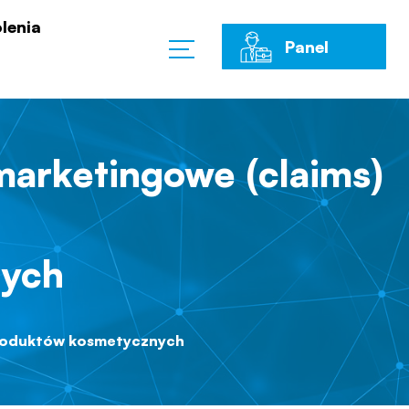
lenia
Panel
Klienta
 marketingowe (claims)
nych
 produktów kosmetycznych