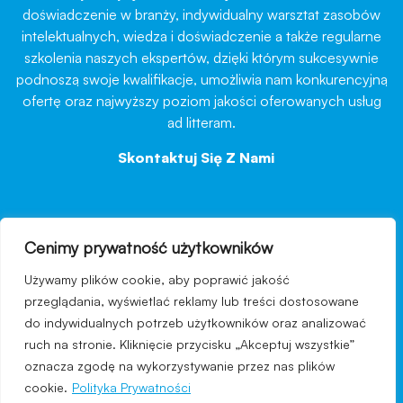
doświadczenie w branży, indywidualny warsztat zasobów
intelektualnych, wiedza i doświadczenie a także regularne
szkolenia naszych ekspertów, dzięki którym sukcesywnie
podnoszą swoje kwalifikacje, umożliwia nam konkurencyjną
ofertę oraz najwyższy poziom jakości oferowanych usług
ad litteram.
Skontaktuj Się Z Nami
→
Cenimy prywatność użytkowników
nawigacja
Używamy plików cookie, aby poprawić jakość
Regulamin strony
przeglądania, wyświetlać reklamy lub treści dostosowane
do indywidualnych potrzeb użytkowników oraz analizować
Polityka prywatności
ruch na stronie. Kliknięcie przycisku „Akceptuj wszystkie”
Kontakt
oznacza zgodę na wykorzystywanie przez nas plików
cookie.
Polityka Prywatności