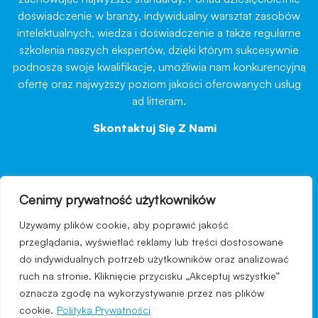
doświadczenie w branży, indywidualny warsztat zasobów
intelektualnych, wiedza i doświadczenie a także regularne
szkolenia naszych ekspertów, dzięki którym sukcesywnie
podnoszą swoje kwalifikacje, umożliwia nam konkurencyjną
ofertę oraz najwyższy poziom jakości oferowanych usług
ad litteram.
Skontaktuj Się Z Nami
→
Cenimy prywatność użytkowników
nawigacja
Używamy plików cookie, aby poprawić jakość
Regulamin strony
przeglądania, wyświetlać reklamy lub treści dostosowane
do indywidualnych potrzeb użytkowników oraz analizować
Polityka prywatności
ruch na stronie. Kliknięcie przycisku „Akceptuj wszystkie”
Kontakt
oznacza zgodę na wykorzystywanie przez nas plików
cookie.
Polityka Prywatności