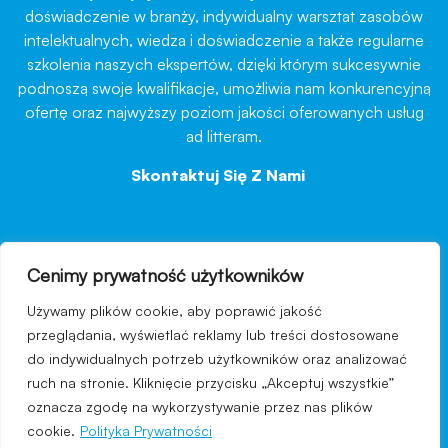
doświadczenie w branży, indywidualny warsztat zasobów
intelektualnych, wiedza i doświadczenie a także regularne
szkolenia naszych ekspertów, dzięki którym sukcesywnie
podnoszą swoje kwalifikacje, umożliwia nam konkurencyjną
ofertę oraz najwyższy poziom jakości oferowanych usług
ad litteram.
Skontaktuj Się Z Nami
→
Cenimy prywatność użytkowników
nawigacja
Używamy plików cookie, aby poprawić jakość
Regulamin strony
przeglądania, wyświetlać reklamy lub treści dostosowane
do indywidualnych potrzeb użytkowników oraz analizować
Polityka prywatności
ruch na stronie. Kliknięcie przycisku „Akceptuj wszystkie”
Kontakt
oznacza zgodę na wykorzystywanie przez nas plików
cookie.
Polityka Prywatności