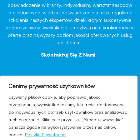
doświadczenie w branży, indywidualny warsztat zasobów
intelektualnych, wiedza i doświadczenie a także regularne
szkolenia naszych ekspertów, dzięki którym sukcesywnie
podnoszą swoje kwalifikacje, umożliwia nam konkurencyjną
ofertę oraz najwyższy poziom jakości oferowanych usług
ad litteram.
Skontaktuj Się Z Nami
→
Cenimy prywatność użytkowników
nawigacja
Używamy plików cookie, aby poprawić jakość
Regulamin strony
przeglądania, wyświetlać reklamy lub treści dostosowane
do indywidualnych potrzeb użytkowników oraz analizować
Polityka prywatności
ruch na stronie. Kliknięcie przycisku „Akceptuj wszystkie”
Kontakt
oznacza zgodę na wykorzystywanie przez nas plików
cookie.
Polityka Prywatności