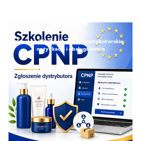
konta
Start
CPNP Zgłoszenie dystrybutorskie:
notyfikacja i obsługa konta