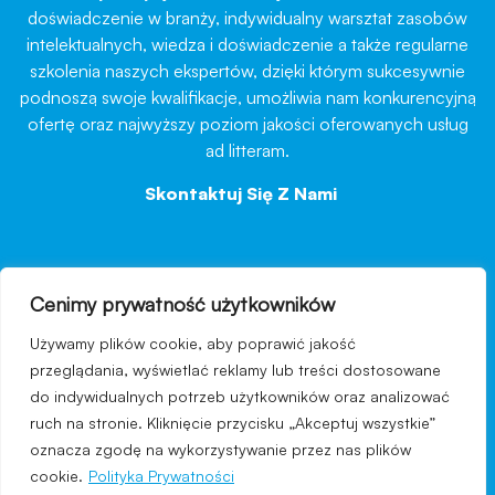
doświadczenie w branży, indywidualny warsztat zasobów
intelektualnych, wiedza i doświadczenie a także regularne
szkolenia naszych ekspertów, dzięki którym sukcesywnie
podnoszą swoje kwalifikacje, umożliwia nam konkurencyjną
ofertę oraz najwyższy poziom jakości oferowanych usług
ad litteram.
Skontaktuj Się Z Nami
→
Cenimy prywatność użytkowników
nawigacja
Używamy plików cookie, aby poprawić jakość
Regulamin strony
przeglądania, wyświetlać reklamy lub treści dostosowane
do indywidualnych potrzeb użytkowników oraz analizować
Polityka prywatności
ruch na stronie. Kliknięcie przycisku „Akceptuj wszystkie”
Kontakt
oznacza zgodę na wykorzystywanie przez nas plików
cookie.
Polityka Prywatności