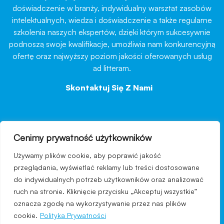
doświadczenie w branży, indywidualny warsztat zasobów
intelektualnych, wiedza i doświadczenie a także regularne
szkolenia naszych ekspertów, dzięki którym sukcesywnie
podnoszą swoje kwalifikacje, umożliwia nam konkurencyjną
ofertę oraz najwyższy poziom jakości oferowanych usług
ad litteram.
Skontaktuj Się Z Nami
→
Cenimy prywatność użytkowników
nawigacja
Używamy plików cookie, aby poprawić jakość
Regulamin strony
przeglądania, wyświetlać reklamy lub treści dostosowane
do indywidualnych potrzeb użytkowników oraz analizować
Polityka prywatności
ruch na stronie. Kliknięcie przycisku „Akceptuj wszystkie”
Kontakt
oznacza zgodę na wykorzystywanie przez nas plików
cookie.
Polityka Prywatności