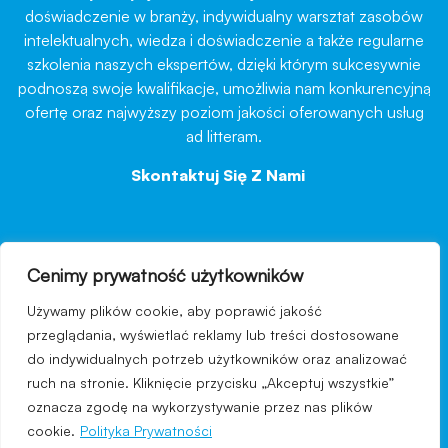
doświadczenie w branży, indywidualny warsztat zasobów
intelektualnych, wiedza i doświadczenie a także regularne
szkolenia naszych ekspertów, dzięki którym sukcesywnie
podnoszą swoje kwalifikacje, umożliwia nam konkurencyjną
ofertę oraz najwyższy poziom jakości oferowanych usług
ad litteram.
Skontaktuj Się Z Nami
→
Cenimy prywatność użytkowników
nawigacja
Używamy plików cookie, aby poprawić jakość
Regulamin strony
przeglądania, wyświetlać reklamy lub treści dostosowane
do indywidualnych potrzeb użytkowników oraz analizować
Polityka prywatności
ruch na stronie. Kliknięcie przycisku „Akceptuj wszystkie”
Kontakt
oznacza zgodę na wykorzystywanie przez nas plików
cookie.
Polityka Prywatności