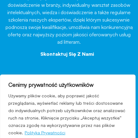
doświadczenie w branży, indywidualny warsztat zasobów
intelektualnych, wiedza i doświadczenie a także regularne
szkolenia naszych ekspertów, dzięki którym sukcesywnie
podnoszą swoje kwalifikacje, umożliwia nam konkurencyjną
ofertę oraz najwyższy poziom jakości oferowanych usług
ad litteram.
Skontaktuj Się Z Nami
→
Cenimy prywatność użytkowników
nawigacja
Używamy plików cookie, aby poprawić jakość
Regulamin strony
przeglądania, wyświetlać reklamy lub treści dostosowane
do indywidualnych potrzeb użytkowników oraz analizować
Polityka prywatności
ruch na stronie. Kliknięcie przycisku „Akceptuj wszystkie”
Kontakt
oznacza zgodę na wykorzystywanie przez nas plików
cookie.
Polityka Prywatności