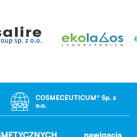
COSMECEUTICUM® Sp. z
o.o.
SMETYCZNYCH
nawigacja