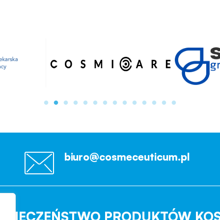
biuro@cosmeceuticum.pl
EZPIECZEŃSTWO PRODUKTÓW KO