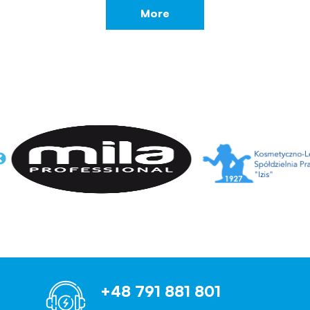
More
+48 791 881 801