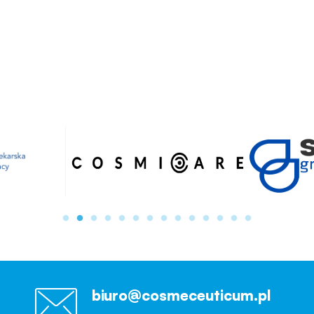
biuro@cosmeceuticum.pl