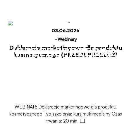
kosmetycznego
03.06.2026
-
Webinary
Deklaracje marketingowe dla produktu
(PRZEDSPRZEDAŻ)
kosmetycznego (PRZEDSPRZEDAŻ)
Start
Deklaracje marketingowe dla produktu
kosmetycznego (PRZEDSPRZEDAŻ)
WEBINAR: Deklaracje marketingowe dla produktu
kosmetycznego Typ szkolenia: kurs multimedialny Czas
trwania: 20 min. […]