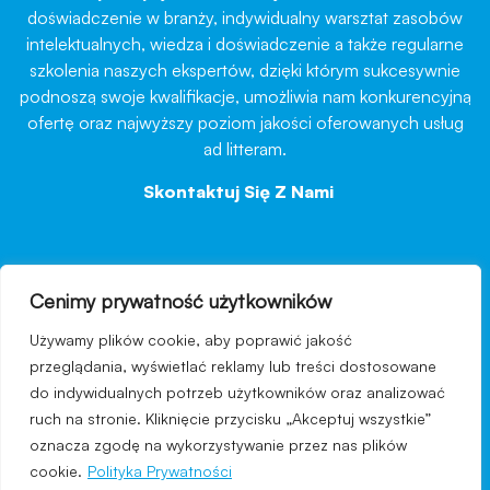
doświadczenie w branży, indywidualny warsztat zasobów
intelektualnych, wiedza i doświadczenie a także regularne
szkolenia naszych ekspertów, dzięki którym sukcesywnie
podnoszą swoje kwalifikacje, umożliwia nam konkurencyjną
ofertę oraz najwyższy poziom jakości oferowanych usług
ad litteram.
Skontaktuj Się Z Nami
→
Cenimy prywatność użytkowników
nawigacja
Używamy plików cookie, aby poprawić jakość
Regulamin strony
przeglądania, wyświetlać reklamy lub treści dostosowane
do indywidualnych potrzeb użytkowników oraz analizować
Polityka prywatności
ruch na stronie. Kliknięcie przycisku „Akceptuj wszystkie”
Kontakt
oznacza zgodę na wykorzystywanie przez nas plików
cookie.
Polityka Prywatności