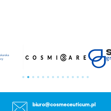
biuro@cosmeceuticum.pl