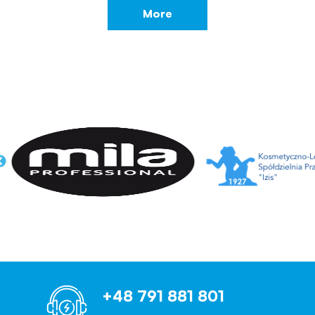
More
+48 791 881 801