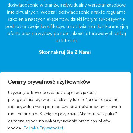
doświadczenie w branży, indywidualny warsztat zasobów
intelektualnych, wiedza i doświadczenie a także regularne
szkolenia naszych ekspertów, dzięki którym sukcesywnie
podnoszą swoje kwalifikacje, umożliwia nam konkurencyjną
ofertę oraz najwyższy poziom jakości oferowanych usług
ad litteram.
Skontaktuj Się Z Nami
→
Cenimy prywatność użytkowników
nawigacja
Używamy plików cookie, aby poprawić jakość
Regulamin strony
przeglądania, wyświetlać reklamy lub treści dostosowane
do indywidualnych potrzeb użytkowników oraz analizować
Polityka prywatności
ruch na stronie. Kliknięcie przycisku „Akceptuj wszystkie”
Kontakt
oznacza zgodę na wykorzystywanie przez nas plików
cookie.
Polityka Prywatności