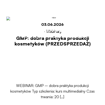
(PRZEDSPRZEDAŻ)
03.06.2026
Start
GMP: dobra praktyka produkcji
-
Webinary
kosmetyków (PRZEDSPRZEDAŻ)
GMP: dobra praktyka produkcji
kosmetyków (PRZEDSPRZEDAŻ)
WEBINAR: GMP – dobra praktyka produkcji
kosmetyków Typ szkolenia: kurs multimedialny Czas
trwania: 20 […]