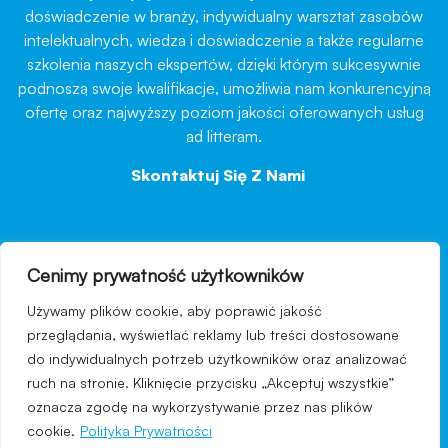
doświadczenie w branży, indywidualny warsztat zasobów
intelektualnych, wiedza i doświadczenie a także regularne
szkolenia naszych ekspertów, dzięki którym sukcesywnie
podnoszą swoje kwalifikacje, umożliwia nam konkurencyjną
ofertę oraz najwyższy poziom jakości oferowanych usług
ad litteram.
Skontaktuj Się Z Nami
→
Cenimy prywatność użytkowników
nawigacja
Używamy plików cookie, aby poprawić jakość
Regulamin strony
przeglądania, wyświetlać reklamy lub treści dostosowane
do indywidualnych potrzeb użytkowników oraz analizować
Polityka prywatności
ruch na stronie. Kliknięcie przycisku „Akceptuj wszystkie”
Kontakt
oznacza zgodę na wykorzystywanie przez nas plików
cookie.
Polityka Prywatności