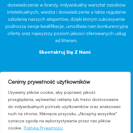
doświadczenie w branży, indywidualny warsztat zasobów
intelektualnych, wiedza i doświadczenie a także regularne
szkolenia naszych ekspertów, dzięki którym sukcesywnie
podnoszą swoje kwalifikacje, umożliwia nam konkurencyjną
ofertę oraz najwyższy poziom jakości oferowanych usług
ad litteram.
Skontaktuj Się Z Nami
→
Cenimy prywatność użytkowników
nawigacja
Używamy plików cookie, aby poprawić jakość
Regulamin strony
przeglądania, wyświetlać reklamy lub treści dostosowane
do indywidualnych potrzeb użytkowników oraz analizować
Polityka prywatności
ruch na stronie. Kliknięcie przycisku „Akceptuj wszystkie”
Kontakt
oznacza zgodę na wykorzystywanie przez nas plików
cookie.
Polityka Prywatności