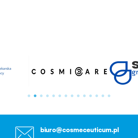
biuro@cosmeceuticum.pl