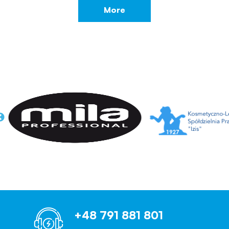
More
+48 791 881 801