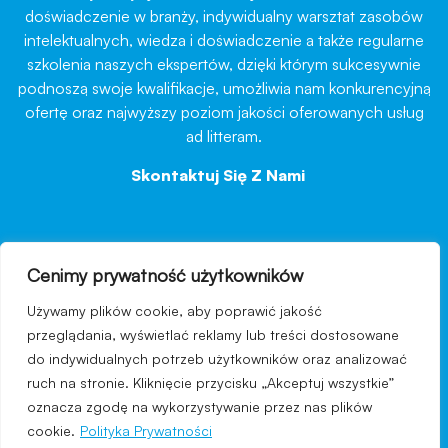
doświadczenie w branży, indywidualny warsztat zasobów
intelektualnych, wiedza i doświadczenie a także regularne
szkolenia naszych ekspertów, dzięki którym sukcesywnie
podnoszą swoje kwalifikacje, umożliwia nam konkurencyjną
ofertę oraz najwyższy poziom jakości oferowanych usług
ad litteram.
Skontaktuj Się Z Nami
→
Cenimy prywatność użytkowników
nawigacja
Używamy plików cookie, aby poprawić jakość
Regulamin strony
przeglądania, wyświetlać reklamy lub treści dostosowane
do indywidualnych potrzeb użytkowników oraz analizować
Polityka prywatności
ruch na stronie. Kliknięcie przycisku „Akceptuj wszystkie”
Kontakt
oznacza zgodę na wykorzystywanie przez nas plików
cookie.
Polityka Prywatności